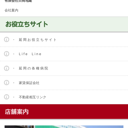
有限会社日商地建
会社案内
・ 延 岡 お 役 立 ち サ イ ト
・ L i f e L i n e
・ 延 岡 の 各 種 病 院
・ 家賃保証会社
・ 不動産相互リンク