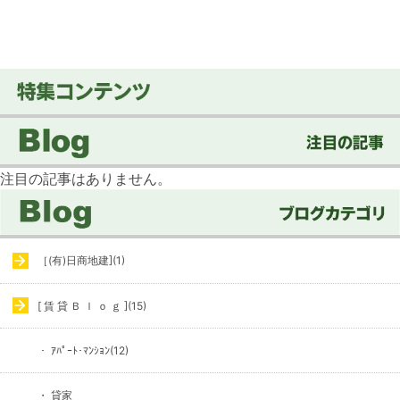
注目の記事はありません。
［(有)日商地建](1)
[ 賃 貸 Ｂ ｌ ｏ ｇ ](15)
・ ｱﾊﾟｰﾄ･ﾏﾝｼｮﾝ(12)
・ 貸家