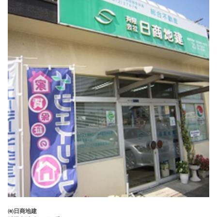
㈲日商地建