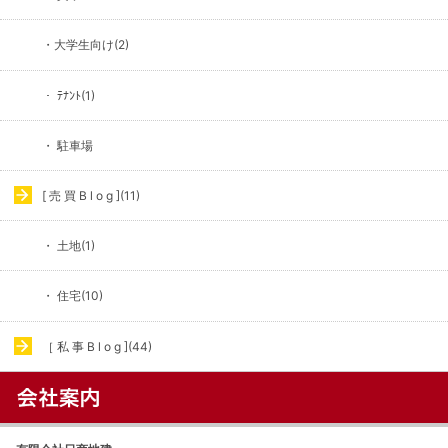
・大学生向け(2)
・ ﾃﾅﾝﾄ(1)
・ 駐車場
[ 売 買 B l o g ](11)
・ 土地(1)
・ 住宅(10)
［ 私 事 B l o g ](44)