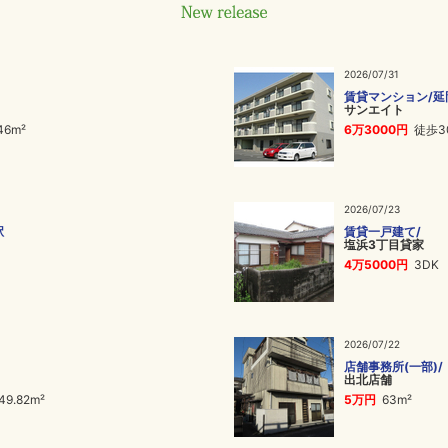
2026/07/31
賃貸マンション/延
サンエイト
46m²
6万3000円
徒歩30
2026/07/23
駅
賃貸一戸建て/
塩浜3丁目貸家
4万5000円
3DK
2026/07/22
店舗事務所(一部)/
出北店舗
9.82m²
5万円
63m²