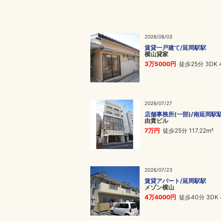
2026/08/03
賃貸一戸建て/延岡駅駅
横山貸家
3万5000円
徒歩25分 3DK 
2026/07/27
店舗事務所(一部)/南延岡駅
由貴ビル
7万円
徒歩25分 117.22m²
2026/07/23
賃貸アパート/延岡駅駅
メゾン横山
4万4000円
徒歩40分 3DK 4