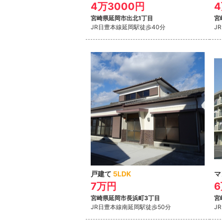
4万3000円
宮崎県延岡市出北1丁目
宮
JR日豊本線延岡駅
徒歩40分
J
戸建て
5LDK
マ
7万円
6
宮崎県延岡市長浜町3丁目
宮
JR日豊本線南延岡駅
徒歩50分
J