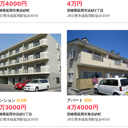
4万4000円
4万円
崎県延岡市東浜砂町
宮崎県延岡市浜砂2丁目
R日豊本線延岡駅
徒歩40分
JR日豊本線延岡駅
徒歩30分
ンション
3LDK
アパート
3DK
万3000円
4万4000円
崎県延岡市浜砂2丁目
宮崎県延岡市東浜砂町
R日豊本線延岡駅
徒歩30分
JR日豊本線延岡駅
徒歩40分