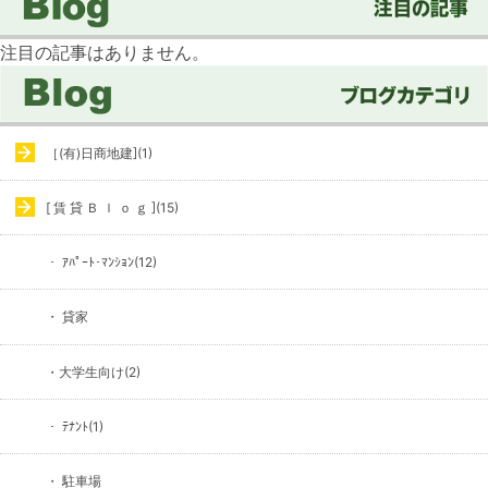
注目の記事はありません。
［(有)日商地建](1)
[ 賃 貸 Ｂ ｌ ｏ ｇ ](15)
・ ｱﾊﾟｰﾄ･ﾏﾝｼｮﾝ(12)
・ 貸家
・大学生向け(2)
・ ﾃﾅﾝﾄ(1)
・ 駐車場