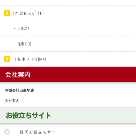
[ 売 買 B l o g ](11)
・ 土地(1)
・ 住宅(10)
［ 私 事 B l o g ](44)
有限会社日商地建
会社案内
・ 延 岡 お 役 立 ち サ イ ト