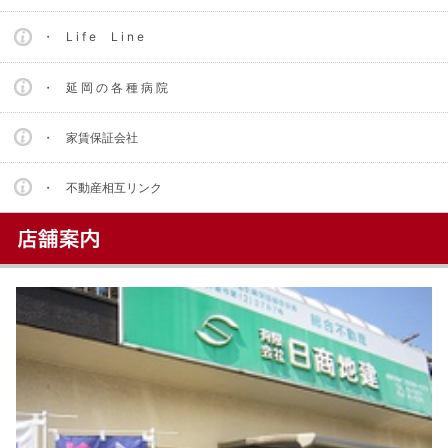
・ L i f e L i n e
・ 延 岡 の 各 種 病 院
・ 家賃保証会社
・ 不動産相互リンク