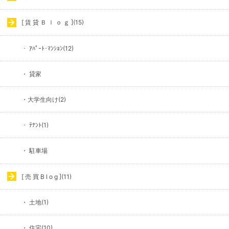
[ 賃 貸 Ｂ ｌ ｏ ｇ ](15)
・ ｱﾊﾟｰﾄ･ﾏﾝｼｮﾝ(12)
・ 貸家
・大学生向け(2)
・ ﾃﾅﾝﾄ(1)
・ 駐車場
[ 売 買 B l o g ](11)
・ 土地(1)
・ 住宅(10)