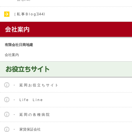
［ 私 事 B l o g ](44)
有限会社日商地建
会社案内
・ 延 岡 お 役 立 ち サ イ ト
・ L i f e L i n e
・ 延 岡 の 各 種 病 院
・ 家賃保証会社