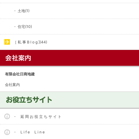
・ 土地(1)
・ 住宅(10)
［ 私 事 B l o g ](44)
有限会社日商地建
会社案内
・ 延 岡 お 役 立 ち サ イ ト
・ L i f e L i n e