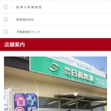
・ 延 岡 の 各 種 病 院
・ 家賃保証会社
・ 不動産相互リンク