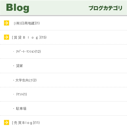
［(有)日商地建](1)
[ 賃 貸 Ｂ ｌ ｏ ｇ ](15)
・ ｱﾊﾟｰﾄ･ﾏﾝｼｮﾝ(12)
・ 貸家
・大学生向け(2)
・ ﾃﾅﾝﾄ(1)
・ 駐車場
[ 売 買 B l o g ](11)