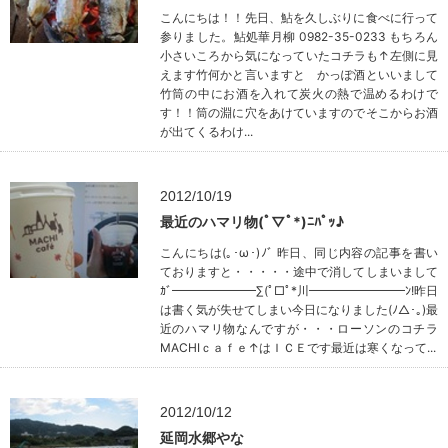
こんにちは！！先日、鮎を久しぶりに食べに行って
参りました。鮎処華月柳 0982-35-0233 もちろん
小さいころから気になっていたコチラも↑左側に見
えます竹何かと言いますと かっぽ酒といいまして
竹筒の中にお酒を入れて炭火の熱で温めるわけで
す！！筒の淵に穴をあけていますのでそこからお酒
が出てくるわけ...
2012/10/19
最近のハマリ物(ﾟ▽ﾟ*)ﾆﾊﾟｯ♪
こんにちは(｡･ω･)ﾉﾞ 昨日、同じ内容の記事を書い
ておりますと・・・・・途中で消してしまいまして
ｶﾞ━━━━━━━∑(ﾟ□ﾟ*川━━━━━━━━ﾝ!昨日
は書く気が失せてしまい今日になりました(ﾉ△･｡)最
近のハマリ物なんですが・・・ローソンのコチラ
MACHIｃａｆｅ↑はＩＣＥです最近は寒くなって...
2012/10/12
延岡水郷やな