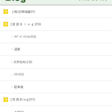
［(有)日商地建](1)
[ 賃 貸 Ｂ ｌ ｏ ｇ ](15)
・ ｱﾊﾟｰﾄ･ﾏﾝｼｮﾝ(12)
・ 貸家
・大学生向け(2)
・ ﾃﾅﾝﾄ(1)
・ 駐車場
[ 売 買 B l o g ](11)