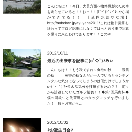
こんにちは！！今日、大貫方面へ物件撮影のため車
を走らせていると！！おっ！！(｢ﾟｰﾟ)ﾄﾞﾚﾄﾞﾚ..やな場
ができてる！！ 【延岡水郷やな場】
http://nobekan.jp/ayuyana2011/これは物件撮影し
終わってブログ記事にしなくてはっと言う事で写真
を撮りに来たわけであります！！このや...
2012/10/11
最近の出来事を記事に(oﾟ◇ﾟ)ﾉあぃ
こんにちは！！もう秋ですね～食欲の秋 読書
の秋 黄昏の秋なんだか一人でいるとセンチメ
ンタルな気分になってしまうのは僕だけでしょうか
ε-(´・｀) ﾌｰそんな気分を打破するため？？ 前々
から計画していたゴルフ勝負！！◆第1回馬虎杯◆
僕の同級生と先輩達とのタッグマッチを行いまし
た！！数ヶ月前から...
2012/10/02
♪お誕生日会♪