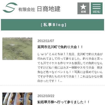
［ 私 事 B l o g ]
2012/11/07
延岡市北川町で魚釣り大会！！
(｡･ω･)ﾉﾞこんにちは！！先日、北川町で釣り大会が
行われてまして行って参りました。釣り大会と言っ
ても川でイケスを作りマスを放流しての魚釣りなん
ですけどね！他にはカヌー体験やスモウ大会 焼き
魚など色々なイベントも！！写真には収めてないん
ですが子供たちのスモウ大会！！これはなかなか面
白かったです！！...
2012/10/22
鮎処華月柳へ行って参りました！！