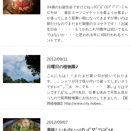
34歳のお誕生会ですけどねっ(○ﾟεﾟ○)ﾌﾟﾌﾟﾌﾟｰこん
にちは＾＾最近スーツジャケットを着ようか着まい
か迷ってしまう肌寒い朝になってきますが寒いのは
朝だけなのでまだまだ我慢のヨコヤマです！！お誕
生日会・・・・・もうかれこれ10数年は続いてるん
ではないか・・・と思われる年に4回行われるイベ
ントです...
2012/09/11
日曜日の植物園♪
こんにちは！！まだまだ暑い日が続いておりま
す。。。シャツが汗で張り付いて破ってしまいそう
ですε=(￣｡￣;A ﾌｩ…でも・・・・・寒いよりはマ
シです(ﾟдﾟ)(｡_｡)ｳﾝ!先日、仕事も休みで天気も良か
ったので延岡植物園にお出かけしてきました。【延
岡植物園】http://www.city.nobeo...
2012/09/07
美味しいものいっぱい(ﾟ▽ﾟ*)ﾆﾊﾟｯ♪