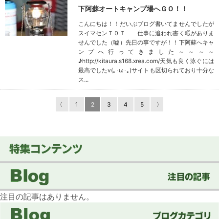
下阿蘇オートキャンプ場へＧＯ！！
こんにちは！！だいぶブログ書いてませんでしたが
スイマセンＴ０Ｔ 仕事に追われ書く暇がありま
せんでした（嘘）先日の事ですが！！下阿蘇へキャ
ンプへ行ってきました～～～～
♪http://kitaura.s168.xrea.com/天気も良く泳ぐには
最高でしたv(｡･ω･｡)サイトも区切られており十分な
ス...
〈
1
2
3
4
5
〉
注目の記事はありません。