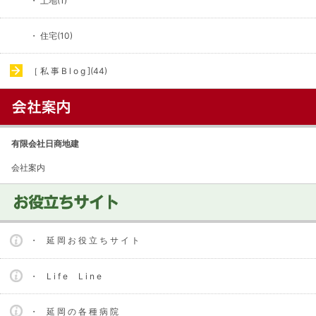
・ 土地(1)
・ 住宅(10)
［ 私 事 B l o g ](44)
有限会社日商地建
会社案内
・ 延 岡 お 役 立 ち サ イ ト
・ L i f e L i n e
・ 延 岡 の 各 種 病 院