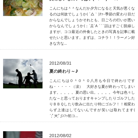
こんにちは＾＾なんだか夕方になると天気が悪くな
るのは何故でしょうか( ´△｀)ｱｧ-季節の変わり目だ
からなんでしょうかそれとも、日ごろの行いが悪い
からなんでしょうか(；´Д`A ```話はすごく脱線し
ますが、ココ最近の外食したときの写真を記事に載
せたいと思います。まずは、コチラ！！ラーメン好
きな方な...
2012/08/31
夏の終わり～♪
こんにちは０＾０＾０八月も今日で終わりです
ね・・・・・（涙） 大好きな夏が終わってしまい
ます。。。。。夏の思い出。。。。。今年は色々し
たな～と思っておりますキャンプしたりゴルフした
りＢＢＱしたり飲みに出たり特にゴルフ！！相変わ
らず上達はしてないんですが笑いは取れてます(
´;ﾟ;∀;ﾟ;)ﾝﾌｯ初コ...
2012/08/02