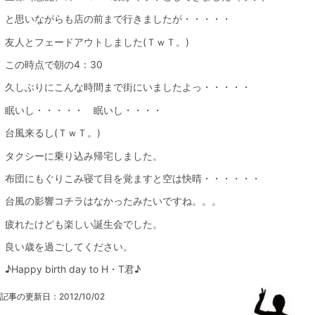
と思いながらも店の前まで行きましたが・・・・・
友人とフェードアウトしました(ＴｗＴ。)
この時点で朝の4：30
久しぶりにこんな時間まで街にいましたよっ・・・・・
眠いし・・・・・ 眠いし・・・・
台風来るし(ＴｗＴ。)
タクシーに乗り込み帰宅しました。
布団にもぐりこみ寝て目を覚ますと空は快晴・・・・・・
台風の影響コチラはなかったみたいですね。。。
疲れたけども楽しい誕生会でした。
良い歳を過ごしてください。
♪Happy birth day to H・T君♪
記事の更新日：
2012/10/02