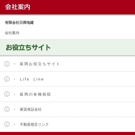
有限会社日商地建
会社案内
・ 延 岡 お 役 立 ち サ イ ト
・ L i f e L i n e
・ 延 岡 の 各 種 病 院
・ 家賃保証会社
・ 不動産相互リンク