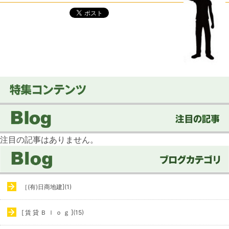
注目の記事はありません。
［(有)日商地建](1)
[ 賃 貸 Ｂ ｌ ｏ ｇ ](15)