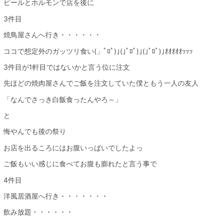
ビールとホルモンで店を後に
3件目
焼鳥屋さんへ行き・・・・・・
ココで想定外のガッツリ食い(」ﾟﾛﾟ)｣(｣ﾟﾛﾟ)｣(｣ﾟﾛﾟ)｣ｵｵｵｵｵｯｯｯ
3件目が1軒目ではないかと言う位に注文
先ほどの焼肉屋さんでご飯を注文していた僕ともう一人の友人
「なんでさっき白飯食ったんやろ～」
と
悔やんでも後の祭り
お店を出るころにはお腹いっぱいでしたよっ
ご飯もいい感じに食べてお腹も膨れたと言う事で
4件目
洋風居酒屋へ行き・・・・・・・
飲み放題・・・・・・