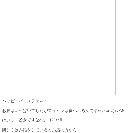
ハッピーバースデェ～♪
お腹はいっぱいでしたがスィ～ツは食べれるんですv(｡･ω･｡)ｨｪｨ♪
はいっ 乙女です(≧ヘ≦ )ﾌﾟｲｯ!!
楽しく飲み話をしているとお店の方から