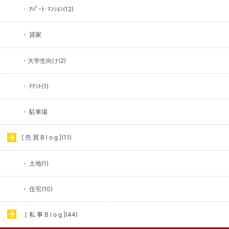
・ ｱﾊﾟｰﾄ･ﾏﾝｼｮﾝ(12)
・ 貸家
・大学生向け(2)
・ ﾃﾅﾝﾄ(1)
・ 駐車場
[ 売 買 B l o g ](11)
・ 土地(1)
・ 住宅(10)
［ 私 事 B l o g ](44)