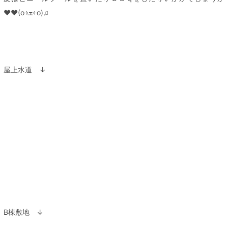
♥♥(o￫ܫ￩o)♫
屋上水道 ↓
B棟敷地 ↓