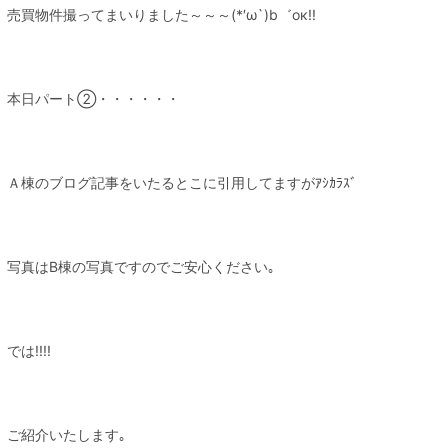
売買物件撮ってまいりました～～～(*′ω`)b゛ок!!
本日パート②・・・・・・
Ａ棟のブログ記事をいたるとこに引用してますがｱｼｶﾗｽﾞ
写真はB棟の写真ですのでご安心ください｡
では!!!!
ご紹介いたします｡