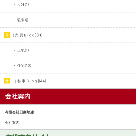
・ ﾃﾅﾝﾄ(1)
・ 駐車場
[ 売 買 B l o g ](11)
・ 土地(1)
・ 住宅(10)
［ 私 事 B l o g ](44)
有限会社日商地建
会社案内