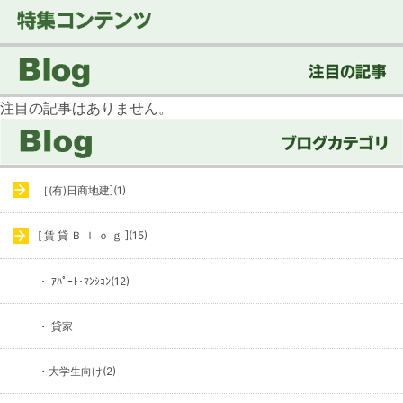
注目の記事はありません。
［(有)日商地建](1)
[ 賃 貸 Ｂ ｌ ｏ ｇ ](15)
・ ｱﾊﾟｰﾄ･ﾏﾝｼｮﾝ(12)
・ 貸家
・大学生向け(2)