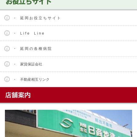
・ 延 岡 お 役 立 ち サ イ ト
・ L i f e L i n e
・ 延 岡 の 各 種 病 院
・ 家賃保証会社
・ 不動産相互リンク