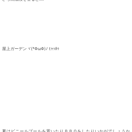
屋上ガーデンヾ(*ΦωΦ)ﾉ ﾋｬｯﾎｩ
夏はビニールプールを置いたりＢＢＱをしたりいかがでしょうか