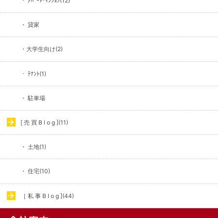
・ ｱﾊﾟｰﾄ･ﾏﾝｼｮﾝ(12)
・ 貸家
・大学生向け(2)
・ ﾃﾅﾝﾄ(1)
・ 駐車場
[ 売 買 B l o g ](11)
・ 土地(1)
・ 住宅(10)
［ 私 事 B l o g ](44)