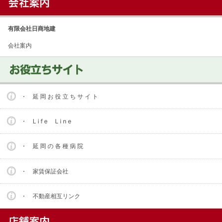
有限会社日商地建
会社案内
・ 延 岡 お 役 立 ち サ イ ト
・ L i f e L i n e
・ 延 岡 の 各 種 病 院
・ 家賃保証会社
・ 不動産相互リンク