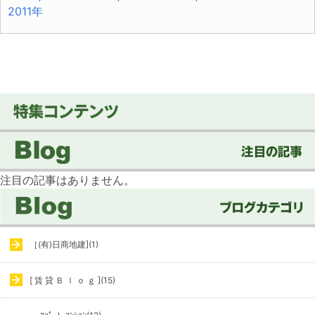
2011年
注目の記事はありません。
［(有)日商地建](1)
[ 賃 貸 Ｂ ｌ ｏ ｇ ](15)